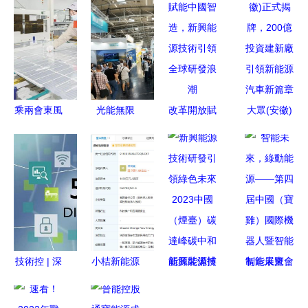
乘兩會東風
光能無限
改革開放賦
大眾(安徽)
以營商沃土
邁貝特攜新
能中國智
正式揭牌，
育新能之苗
興光伏技術
造，新興能
200億投資
重磅亮相德
源技術引領
建新廠引領
國
全球研發浪
新能源汽車
Intersolar
潮
新篇章
Europe展
會
技術控 | 深
小桔新能源
新興能源技
智能未來，
度影響工業
布局前沿賽
術研發引領
綠動能源
4.0的四大
道，成立新
綠色未來
——第四屆