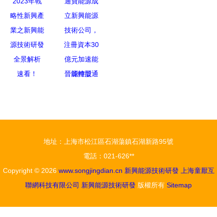
新興技術
公司專注新
2023中國
中國（寶
新興能源技
興能源技術
（煙臺）碳
雞）國際機
術研發引領
研發
達峰碳中和
器人暨智能
變革
能源裝備博
制造展覽會
覽會簽約儀
聚焦新興能
速看！
晉能控股通
式在濟南成
源技術研發
2023年戰
寶能源成立
功舉行
略性新興產
新興能源技
業之新興能
術公司，注
源技術研發
冊資本30億
地址：上海市松江區石湖蕩鎮石湖新路95號
全景解析
元加速能源
電話：021-626**
轉型
Copyright © 2026
www.songjingdian.cn
新興能源技術研發
上海童厭互
聯網科技有限公司
新興能源技術研發
版權所有
Sitemap